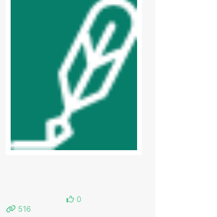
0
516