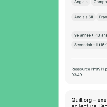
Anglais
Compréh
Anglais SII
Fran
9e année (~13 ans
Secondaire II (16-
Ressource N°8911 pa
03:49
Quill.org – ex
en lecture, l’é