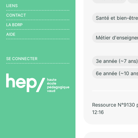
LIENS
CONTACT
Santé et bien-être
LA BDRP
AIDE
Métier d'enseigne
User menu
SE CONNECTER
3e année (~7 ans)
6e année (~10 ans
BDRP
Ressource N°9130 pa
12:16