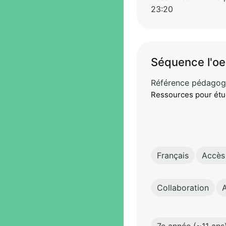
23:20
Séquence l'oe
Référence pédagog
Ressources pour étudi
Français
Accès 
Collaboration
A
7e année (~11 ans