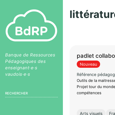
littératu
Pagination
Banque de Ressources
padlet collabo
Pédagogiques des
Nouveau
enseignant·e·s
vaudois·e·s
Référence pédagog
Outils de la maitress
Projet tour du monde,
compétences
RECHERCHER
Arts visuels
Fr