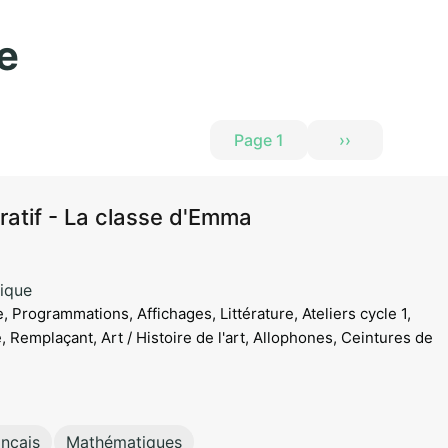
Aller au contenu principal
re
Page 1
››
Page suivante
ratif - La classe d'Emma
ique
e, Programmations, Affichages, Littérature, Ateliers cycle 1,
 Remplaçant, Art / Histoire de l'art, Allophones, Ceintures de
ançais
Mathématiques