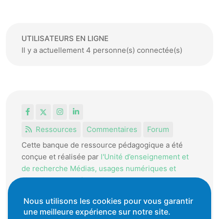
UTILISATEURS EN LIGNE
Il y a actuellement 4 personne(s) connectée(s)
Facebook
X
Instagram
LinkedIn
Ressources
Commentaires
Forum
Cette banque de ressource pédagogique a été
conçue et réalisée par
l'Unité d’enseignement et
de recherche Médias, usages numériques et
didactique de l’Informatique.
La HEP-VD met cet outil à disposition des
Nous utilisons les cookies pour vous garantir
enseignantes et enseignants vaudois pour
une meilleure expérience sur notre site.