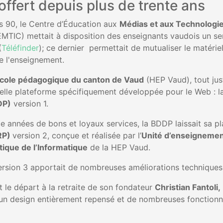
offert depuis plus de trente ans
 90, le Centre d’Éducation aux
Médias et aux Technologies
MTIC) mettait à disposition des enseignants vaudois un ser
(
Téléfinder
); ce dernier permettait de mutualiser le matéri
de l'enseignement.
cole pédagogique du canton de Vaud
(HEP Vaud), tout jus
lle plateforme spécifiquement développée pour le Web : l
DP)
version 1.
ize années de bons et loyaux services, la BDDP laissait sa p
RP)
version 2, conçue et réalisée par l’
Unité d’enseignemen
ique de l’Informatique
de la HEP Vaud.
rsion 3 apportait de nombreuses améliorations techniques 
nt le départ à la retraite de son fondateur
Christian Fantoli,
n design entièrement repensé et de nombreuses fonctionna