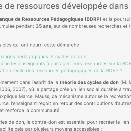
 de ressources développée dans l
anque de Ressources Pédagogiques (BDRP)
et la poursu
ccumulée pendant
35 ans
, sur de nombreuses recherches et t
 clés qui ont nourri cette démarche :
changes pédagogiques et cycles de don
mène les enseignants à partager leurs ressources sur la BD
lisation réelle des ressources pédagogiques de la BDRP ?
einement dans l’esprit de la
théorie des cycles de don
(M. M
2006, 2007), où le partage crée un lien social durable à tra
explique Marcel Mauss, ce mécanisme autorise la recréation
ce, l’enseignant reçoit en retour des contributions d’autres 
et renforce la communauté.
cles de don, le contre-don est essentiel pour recréer le lien
cilite cela par plusieurs moyens accessibles :