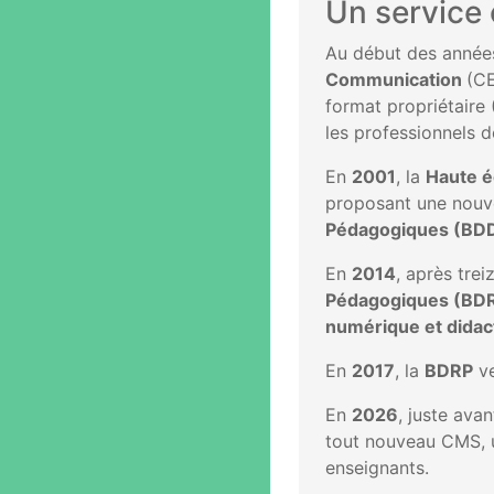
Un service 
Au début des années
Communication
(CE
format propriétaire 
les professionnels 
En
2001
, la
Haute é
proposant une nouve
Pédagogiques (BD
En
2014
, après tre
Pédagogiques (BD
numérique et didact
En
2017
, la
BDRP
ve
En
2026
, juste ava
tout nouveau CMS, u
enseignants.