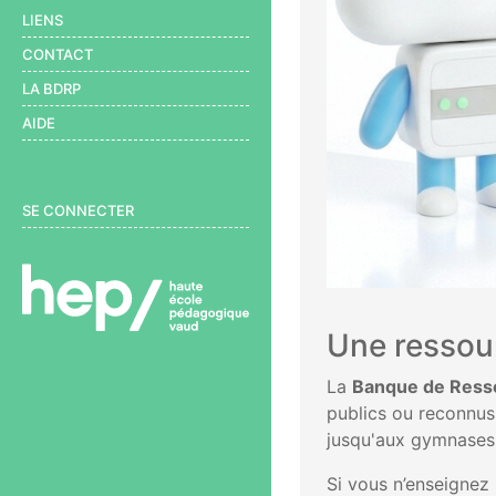
LIENS
CONTACT
LA BDRP
AIDE
User menu
SE CONNECTER
Une ressour
BDRP
La
Banque de Ress
publics ou reconnus 
jusqu'aux gymnases
Si vous n’enseignez 