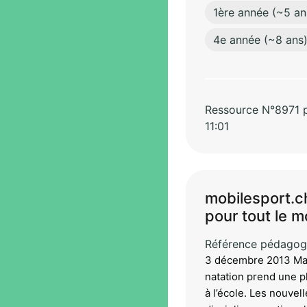
1ère année (~5 an
4e année (~8 ans
Ressource N°8971 pa
11:01
mobilesport.ch
pour tout le 
Référence pédagog
3 décembre 2013 Manu
natation prend une p
à l’école. Les nouve