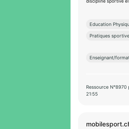
discipline sportive el
Education Physiq
Pratiques sportiv
Enseignant/forma
Ressource N°8970 pa
21:55
mobilesport.c