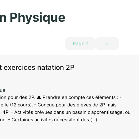
Aller au contenu principal
n Physique
Page 1
››
Page suivante
et exercices natation 2P
que
ation pour des 2P. ⚠️ Prendre en compte ces éléments : -
rielle (12 cours). - Conçue pour des élèves de 2P mais
-4P. - Activités prévues dans un bassin d’apprentissage, où
nd. - Certaines activités nécessitent des (...)