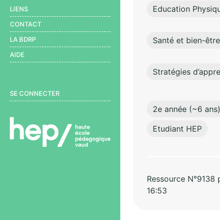
Education Physiq
LIENS
CONTACT
LA BDRP
Santé et bien-être
AIDE
Stratégies d’appr
User menu
SE CONNECTER
2e année (~6 ans
Etudiant HEP
BDRP
Ressource N°9138 pa
16:53