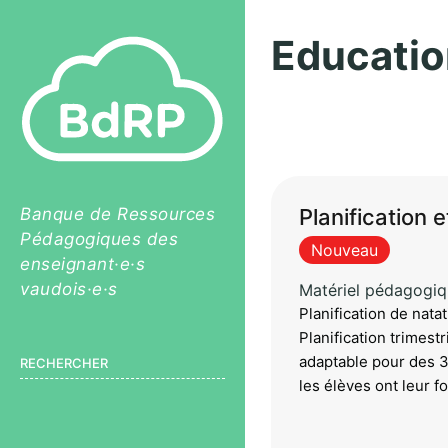
Educatio
Pagination
Banque de Ressources
Planification 
Pédagogiques des
Nouveau
enseignant·e·s
vaudois·e·s
Matériel pédagogi
Planification de nat
Planification trimest
adaptable pour des 3
RECHERCHER
les élèves ont leur fo