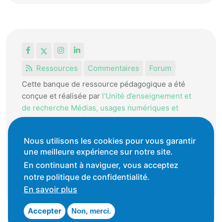
Facebook
X
Instagram
LinkedIn
Ressources
Commentaires
Forum
Cette banque de ressource pédagogique a été
conçue et réalisée par
l'Unité d’enseignement et
de recherche Médias, usages numériques et
didactique de l’Informatique.
La HEP-VD met cet outil à disposition des
Nous utilisons les cookies pour vous garantir
une meilleure expérience sur notre site.
enseignantes et enseignants vaudois pour
favoriser l'échange de ressources pédagogiques.
En continuant à naviguer, vous acceptez
notre politique de confidentialité.
Conditions générales d'utilisation
En savoir plus
Accepter
Non, merci.