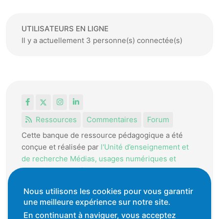
UTILISATEURS EN LIGNE
Il y a actuellement 3 personne(s) connectée(s)
Facebook
X
Instagram
LinkedIn
Ressources
Commentaires
Forum
Cette banque de ressource pédagogique a été
conçue et réalisée par
l'Unité d’enseignement et
de recherche Médias, usages numériques et
didactique de l’Informatique.
La HEP-VD met cet outil à disposition des
Nous utilisons les cookies pour vous garantir
enseignantes et enseignants vaudois pour
une meilleure expérience sur notre site.
favoriser l'échange de ressources pédagogiques.
En continuant à naviguer, vous acceptez