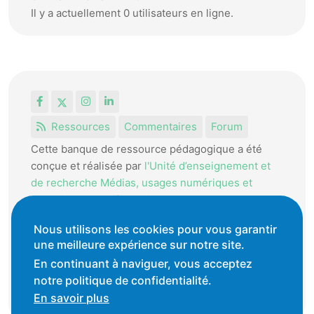
Il y a actuellement 0 utilisateurs en ligne.
Facebook
X
Instagram
LinkedIn
Ressources
Commentaires
Forum
Cette banque de ressource pédagogique a été
conçue et réalisée par
l'Unité d’enseignement et
de recherche Médias, usages numériques et
didactique de l’Informatique.
La HEP-VD met cet outil à disposition des
Nous utilisons les cookies pour vous garantir
une meilleure expérience sur notre site.
enseignantes et enseignants vaudois pour
favoriser l'échange de ressources pédagogiques.
En continuant à naviguer, vous acceptez
notre politique de confidentialité.
Conditions générales d'utilisation
En savoir plus