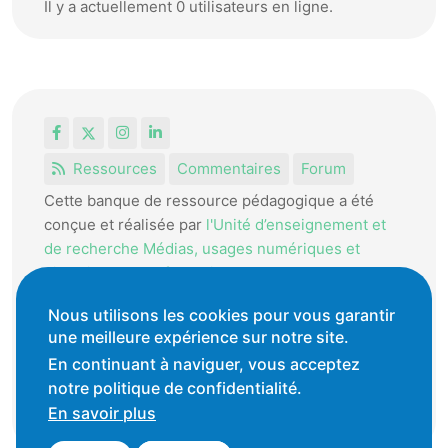
Il y a actuellement 0 utilisateurs en ligne.
Facebook
X
Instagram
LinkedIn
Ressources
Commentaires
Forum
Cette banque de ressource pédagogique a été
conçue et réalisée par
l'Unité d’enseignement et
de recherche Médias, usages numériques et
didactique de l’Informatique.
La HEP-VD met cet outil à disposition des
Nous utilisons les cookies pour vous garantir
une meilleure expérience sur notre site.
enseignantes et enseignants vaudois pour
favoriser l'échange de ressources pédagogiques.
En continuant à naviguer, vous acceptez
notre politique de confidentialité.
Conditions générales d'utilisation
En savoir plus