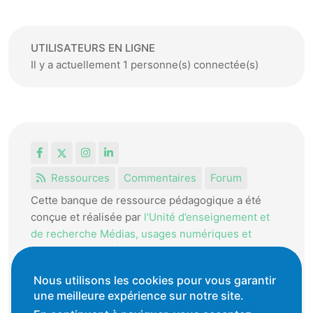
UTILISATEURS EN LIGNE
Il y a actuellement 1 personne(s) connectée(s)
Facebook
X
Instagram
LinkedIn
Ressources
Commentaires
Forum
Cette banque de ressource pédagogique a été
conçue et réalisée par
l'Unité d’enseignement et
de recherche Médias, usages numériques et
didactique de l’Informatique.
La HEP-VD met cet outil à disposition des
Nous utilisons les cookies pour vous garantir
enseignantes et enseignants vaudois pour
une meilleure expérience sur notre site.
favoriser l'échange de ressources pédagogiques.