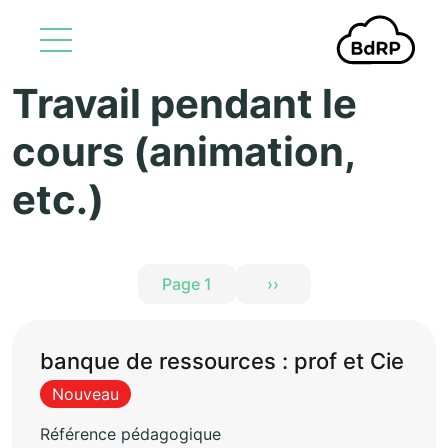
Travail pendant le
Aller au contenu principal
cours (animation,
etc.)
Pagination
Page 1
››
Page suivante
banque de ressources : prof et Cie
Nouveau
Référence pédagogique