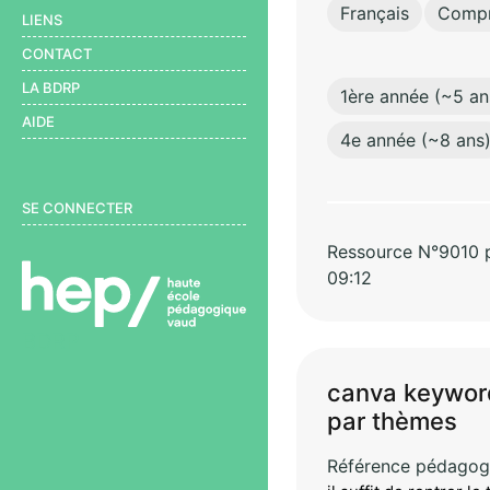
Français
Compré
LIENS
CONTACT
LA BDRP
1ère année (~5 an
AIDE
4e année (~8 ans
User menu
SE CONNECTER
Ressource N°9010 pa
09:12
BDRP
canva keywor
par thèmes
Référence pédagog