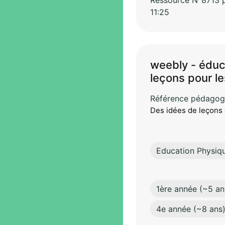
Ressource N°8713 pa
11:25
weebly - éduc
leçons pour le
Référence pédagog
Des idées de leçons 
Education Physiq
1ère année (~5 an
4e année (~8 ans