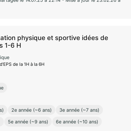
rtagée le 14.07.25 à 22:14 - Mise à jour le 23.02.26 à
ation physique et sportive idées de
s 1-6 H
ique
d'EPS de la 1H à la 6H
ue
s)
2e année (~6 ans)
3e année (~7 ans)
)
5e année (~9 ans)
6e année (~10 ans)