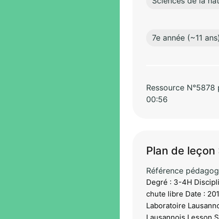
Sciences de la na
7e année (~11 ans
Ressource N°5878 pa
00:56
Plan de leçon :
Référence pédagog
Degré : 3-4H Discipli
chute libre Date : 2
Laboratoire Lausanno
Lausannois Lesson S