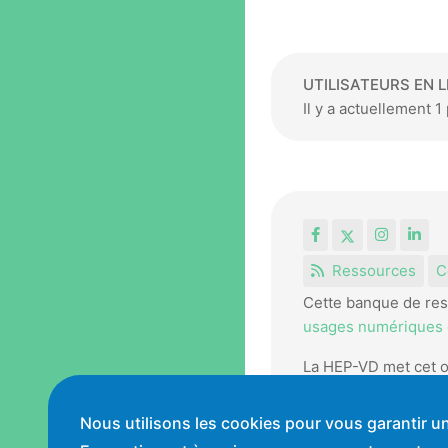
UTILISATEURS EN L
Il y a actuellement 
Facebook
X
Instagr
Lin
Ressources
C
Cette banque de res
usages numériques e
La HEP-VD met cet o
pédagogiques.
Nous utilisons les cookies pour vous garantir un
Conditions générales