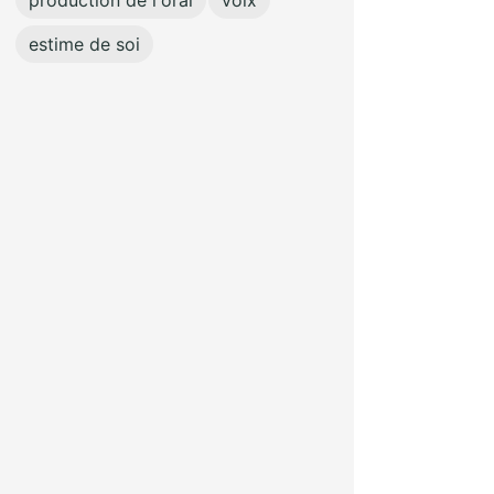
production de l'oral
voix
estime de soi