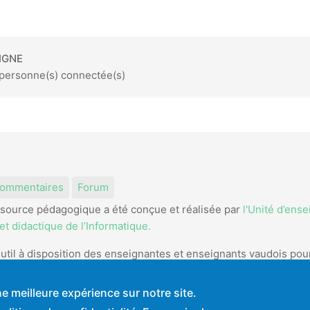
IGNE
1 personne(s) connectée(s)
am
kedIn
ommentaires
Forum
source pédagogique a été conçue et réalisée par
l'Unité d’ens
t didactique de l’Informatique.
util à disposition des enseignantes et enseignants vaudois pou
e meilleure expérience sur notre site.
 d'utilisation