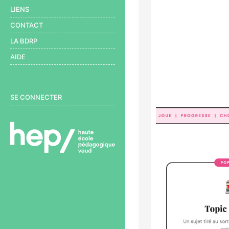
LIENS
CONTACT
LA BDRP
AIDE
User menu
SE CONNECTER
BDRP