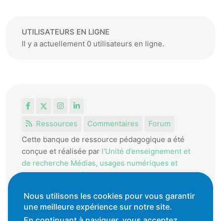
UTILISATEURS EN LIGNE
Il y a actuellement 0 utilisateurs en ligne.
Facebook
X
Instagram
LinkedIn
Ressources
Commentaires
Forum
Cette banque de ressource pédagogique a été
conçue et réalisée par
l'Unité d’enseignement et
de recherche Médias, usages numériques et
didactique de l’Informatique.
La HEP-VD met cet outil à disposition des
Nous utilisons les cookies pour vous garantir
enseignantes et enseignants vaudois pour
une meilleure expérience sur notre site.
favoriser l'échange de ressources pédagogiques.
En continuant à naviguer, vous acceptez