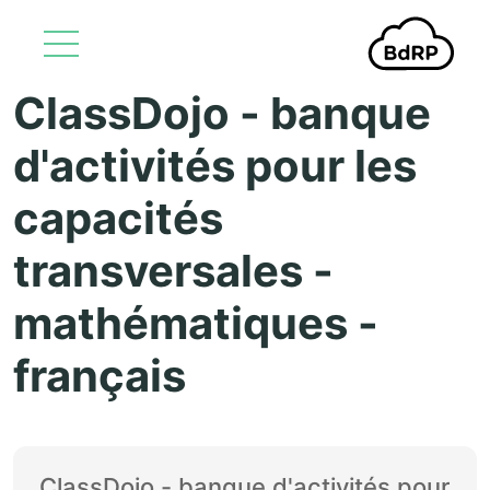
ClassDojo - banque
Aller au contenu principal
d'activités pour les
capacités
transversales -
mathématiques -
français
ClassDojo - banque d'activités pour