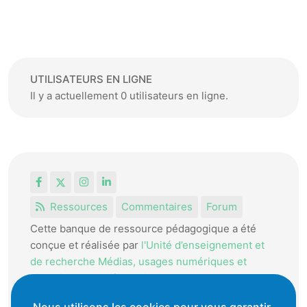
UTILISATEURS EN LIGNE
Il y a actuellement 0 utilisateurs en ligne.
Facebook
X
Instagram
LinkedIn
Ressources
Commentaires
Forum
Cette banque de ressource pédagogique a été
conçue et réalisée par
l'Unité d’enseignement et
de recherche Médias, usages numériques et
didactique de l’Informatique.
La HEP-VD met cet outil à disposition des