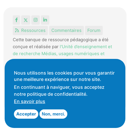
Facebook
X
Instagram
LinkedIn
Ressources
Commentaires
Forum
Cette banque de ressource pédagogique a été
conçue et réalisée par
l'Unité d’enseignement et
de recherche Médias, usages numériques et
didactique de l’Informatique.
La HEP-VD met cet outil à disposition des
Nous utilisons les cookies pour vous garantir
enseignantes et enseignants vaudois pour
une meilleure expérience sur notre site.
favoriser l'échange de ressources pédagogiques.
En continuant à naviguer, vous acceptez
notre politique de confidentialité.
Conditions générales d'utilisation
En savoir plus
Accepter
Non, merci.