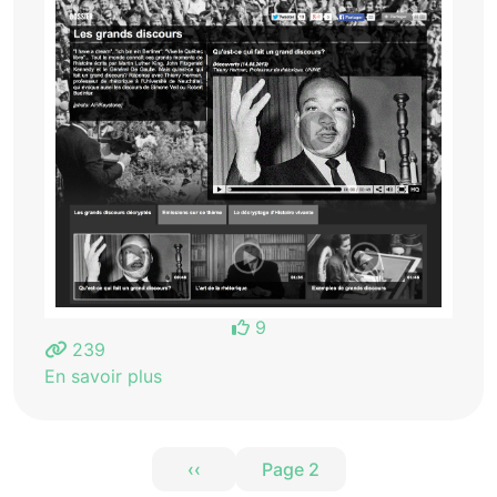
9
239
En savoir plus
Pagination
‹‹
Page 2
Page précédente