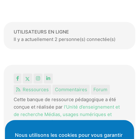
UTILISATEURS EN LIGNE
Il y a actuellement 2 personne(s) connectée(s)
Facebook
X
Instagram
LinkedIn
Ressources
Commentaires
Forum
Cette banque de ressource pédagogique a été
conçue et réalisée par
l'Unité d’enseignement et
de recherche Médias, usages numériques et
didactique de l’Informatique.
La HEP-VD met cet outil à disposition des
Nous utilisons les cookies pour vous garantir