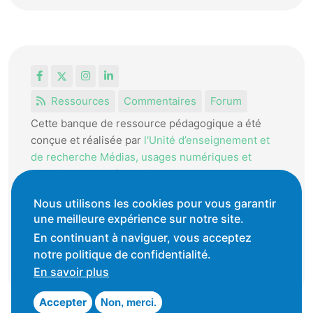
Facebook
X
Instagram
LinkedIn
Ressources
Commentaires
Forum
Cette banque de ressource pédagogique a été
conçue et réalisée par
l'Unité d’enseignement et
de recherche Médias, usages numériques et
didactique de l’Informatique.
La HEP-VD met cet outil à disposition des
Nous utilisons les cookies pour vous garantir
une meilleure expérience sur notre site.
enseignantes et enseignants vaudois pour
favoriser l'échange de ressources pédagogiques.
En continuant à naviguer, vous acceptez
notre politique de confidentialité.
Conditions générales d'utilisation
En savoir plus
Accepter
Non, merci.