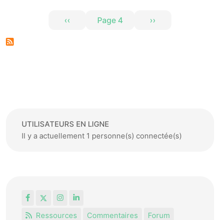
Pagination
‹‹
Page 4
››
Page précédente
Page suivante
UTILISATEURS EN LIGNE
Il y a actuellement 1 personne(s) connectée(s)
Facebook
X
Instagram
LinkedIn
Ressources
Commentaires
Forum