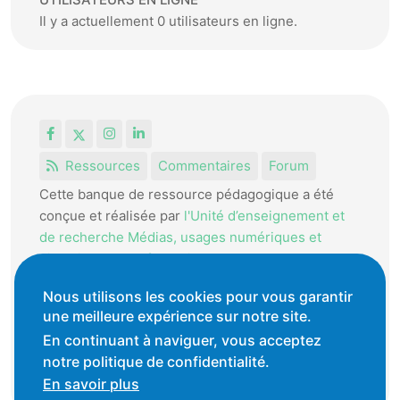
Il y a actuellement 0 utilisateurs en ligne.
Facebook
X
Instagram
LinkedIn
Ressources
Commentaires
Forum
Cette banque de ressource pédagogique a été
conçue et réalisée par
l'Unité d’enseignement et
de recherche Médias, usages numériques et
didactique de l’Informatique.
La HEP-VD met cet outil à disposition des
Nous utilisons les cookies pour vous garantir
une meilleure expérience sur notre site.
enseignantes et enseignants vaudois pour
favoriser l'échange de ressources pédagogiques.
En continuant à naviguer, vous acceptez
notre politique de confidentialité.
Conditions générales d'utilisation
En savoir plus