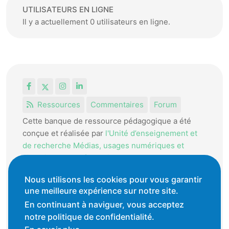
UTILISATEURS EN LIGNE
Il y a actuellement 0 utilisateurs en ligne.
Facebook
X
Instagram
LinkedIn
Ressources
Commentaires
Forum
Cette banque de ressource pédagogique a été
conçue et réalisée par
l'Unité d’enseignement et
de recherche Médias, usages numériques et
didactique de l’Informatique.
La HEP-VD met cet outil à disposition des
Nous utilisons les cookies pour vous garantir
une meilleure expérience sur notre site.
enseignantes et enseignants vaudois pour
favoriser l'échange de ressources pédagogiques.
En continuant à naviguer, vous acceptez
notre politique de confidentialité.
Conditions générales d'utilisation