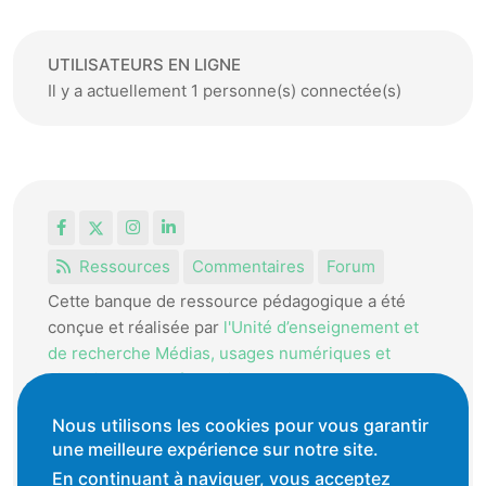
UTILISATEURS EN LIGNE
Il y a actuellement 1 personne(s) connectée(s)
Facebook
X
Instagram
LinkedIn
Ressources
Commentaires
Forum
Cette banque de ressource pédagogique a été
conçue et réalisée par
l'Unité d’enseignement et
de recherche Médias, usages numériques et
didactique de l’Informatique.
La HEP-VD met cet outil à disposition des
Nous utilisons les cookies pour vous garantir
enseignantes et enseignants vaudois pour
une meilleure expérience sur notre site.
favoriser l'échange de ressources pédagogiques.
En continuant à naviguer, vous acceptez