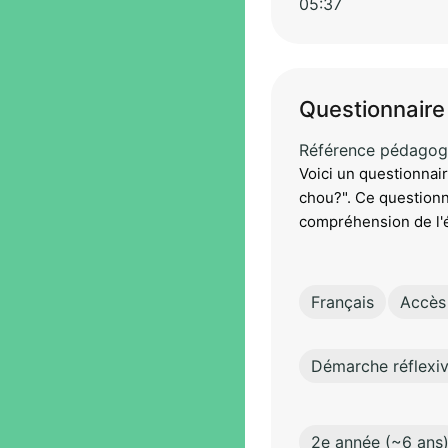
05:37
Questionnaire 
Référence pédagog
Voici un questionnaire
chou?". Ce questionna
compréhension de l'é
Français
Accès 
Démarche réflexi
2e année (~6 ans