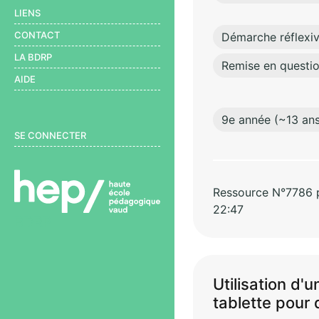
LIENS
CONTACT
Démarche réflexi
LA BDRP
Remise en questio
AIDE
9e année (~13 ans
User menu
SE CONNECTER
Ressource N°7786 pa
22:47
BDRP
Utilisation d'
tablette pour 