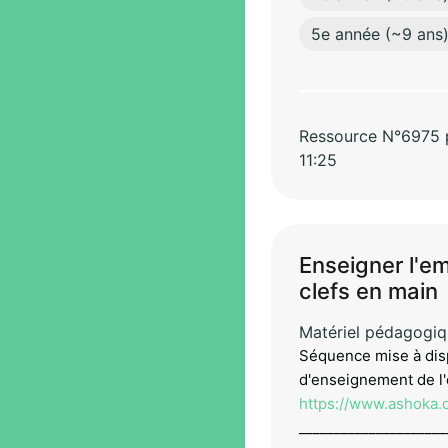
5e année (~9 ans
Ressource N°6975 pa
11:25
Enseigner l'em
clefs en main
Matériel pédagogi
Séquence mise à disp
d'enseignement de l'
https://www.ashoka.o
_____________________