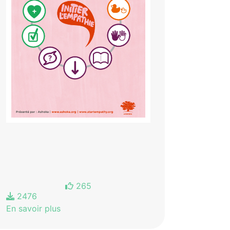
265
2476
En savoir plus