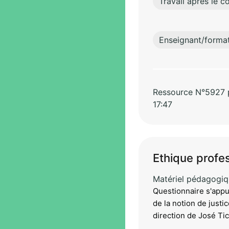
Travail après le co
Enseignant/forma
Ressource N°5927 pa
17:47
Ethique profes
Matériel pédagogi
Questionnaire s'appu
de la notion de justi
direction de José Ti