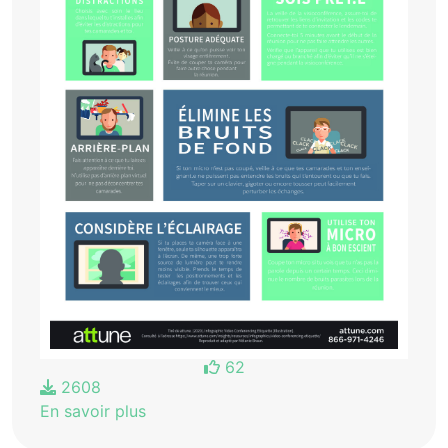
62
2608
En savoir plus