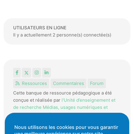
UTILISATEURS EN LIGNE
Il y a actuellement 2 personne(s) connectée(s)
Facebook
X
Instagram
LinkedIn
Ressources
Commentaires
Forum
Cette banque de ressource pédagogique a été
conçue et réalisée par
l'Unité d’enseignement et
de recherche Médias, usages numériques et
didactique de l’Informatique.
La HEP-VD met cet outil à disposition des
Nous utilisons les cookies pour vous garantir
enseignantes et enseignants vaudois pour
une meilleure expérience sur notre site.