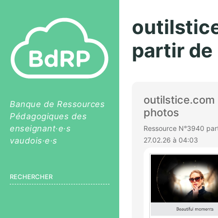
outilstic
partir de
outilstice.com 
Banque de Ressources
photos
Pédagogiques des
enseignant·e·s
Ressource N°3940 parta
vaudois·e·s
27.02.26 à 04:03
RECHERCHER