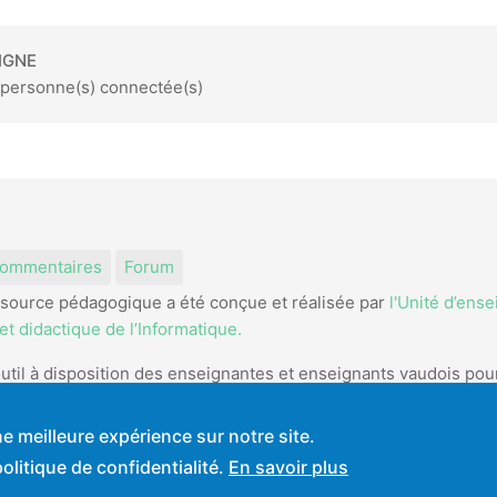
IGNE
2 personne(s) connectée(s)
am
kedIn
ommentaires
Forum
source pédagogique a été conçue et réalisée par
l'Unité d’ens
t didactique de l’Informatique.
util à disposition des enseignantes et enseignants vaudois pou
e meilleure expérience sur notre site.
 d'utilisation
litique de confidentialité.
En savoir plus