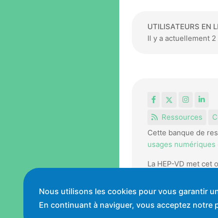
UTILISATEURS EN L
Il y a actuellement 
Facebook
X
Instagr
Lin
Ressources
C
Cette banque de res
usages numériques e
La HEP-VD met cet o
pédagogiques.
Nous utilisons les cookies pour vous garantir un
Conditions générales
En continuant à naviguer, vous acceptez notre po