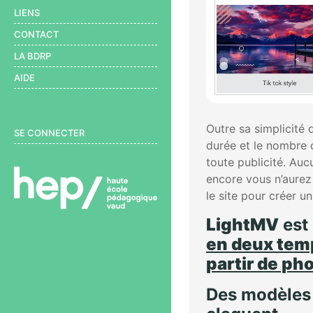
LIENS
CONTACT
LA BDRP
AIDE
User menu
Outre sa simplicité
SE CONNECTER
durée et le nombre 
toute publicité. Au
encore vous n’aurez 
le site pour créer u
BDRP
LightMV
est 
en deux tem
partir de ph
Des modèles 