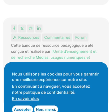
Facebook
X
Instagram
LinkedIn
Ressources
Commentaires
Forum
Cette banque de ressource pédagogique a été
conçue et réalisée par
l'Unité d’enseignement et
de recherche Médias, usages numériques et
didactique de l’Informatique.
La HEP-VD met cet outil à disposition des
Nous utilisons les cookies pour vous garantir
enseignantes et enseignants vaudois pour
une meilleure expérience sur notre site.
favoriser l'échange de ressources pédagogiques.
En continuant à naviguer, vous acceptez
notre politique de confidentialité.
Conditions générales d'utilisation
En savoir plus
Accepter
Non, merci.