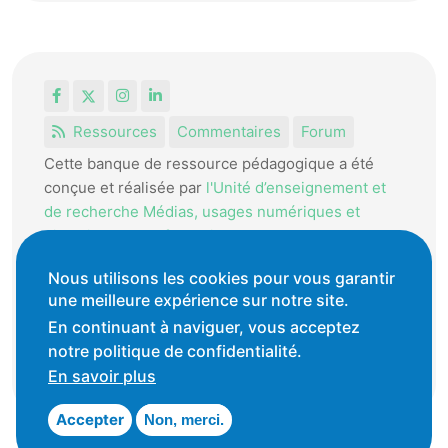
Facebook
X
Instagram
LinkedIn
Ressources
Commentaires
Forum
Cette banque de ressource pédagogique a été
conçue et réalisée par
l'Unité d’enseignement et
de recherche Médias, usages numériques et
didactique de l’Informatique.
La HEP-VD met cet outil à disposition des
Nous utilisons les cookies pour vous garantir
enseignantes et enseignants vaudois pour
une meilleure expérience sur notre site.
favoriser l'échange de ressources pédagogiques.
En continuant à naviguer, vous acceptez
notre politique de confidentialité.
Conditions générales d'utilisation
En savoir plus
Accepter
Non, merci.