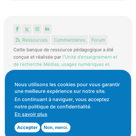
Facebook
X
Instagram
LinkedIn
Ressources
Commentaires
Forum
Cette banque de ressource pédagogique a été
conçue et réalisée par
l'Unité d’enseignement et
de recherche Médias, usages numériques et
didactique de l’Informatique.
La HEP-VD met cet outil à disposition des
Nous utilisons les cookies pour vous garantir
une meilleure expérience sur notre site.
enseignantes et enseignants vaudois pour
favoriser l'échange de ressources pédagogiques.
En continuant à naviguer, vous acceptez
notre politique de confidentialité.
Conditions générales d'utilisation
En savoir plus
Accepter
Non, merci.