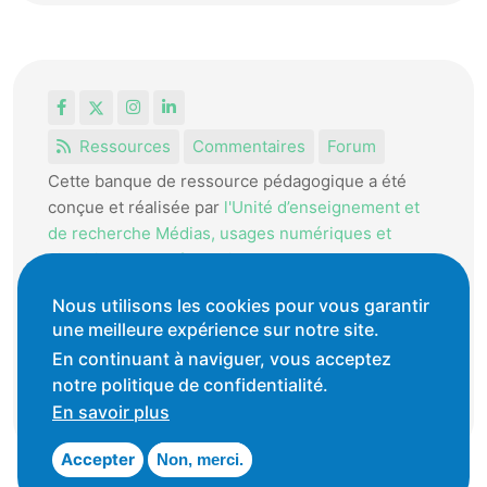
Facebook
X
Instagram
LinkedIn
Ressources
Commentaires
Forum
Cette banque de ressource pédagogique a été
conçue et réalisée par
l'Unité d’enseignement et
de recherche Médias, usages numériques et
didactique de l’Informatique.
La HEP-VD met cet outil à disposition des
Nous utilisons les cookies pour vous garantir
enseignantes et enseignants vaudois pour
une meilleure expérience sur notre site.
favoriser l'échange de ressources pédagogiques.
En continuant à naviguer, vous acceptez
notre politique de confidentialité.
Conditions générales d'utilisation
En savoir plus
Accepter
Non, merci.