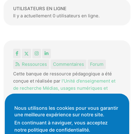
UTILISATEURS EN LIGNE
Il y a actuellement 0 utilisateurs en ligne.
Facebook
X
Instagram
LinkedIn
Ressources
Commentaires
Forum
Cette banque de ressource pédagogique a été
conçue et réalisée par
l'Unité d’enseignement et
de recherche Médias, usages numériques et
didactique de l’Informatique.
La HEP-VD met cet outil à disposition des
Nous utilisons les cookies pour vous garantir
une meilleure expérience sur notre site.
enseignantes et enseignants vaudois pour
favoriser l'échange de ressources pédagogiques.
En continuant à naviguer, vous acceptez
notre politique de confidentialité.
Conditions générales d'utilisation