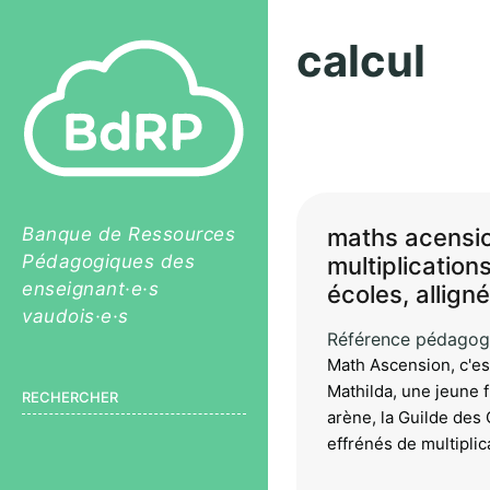
calcul
Pagination
Banque de Ressources
maths acensio
Pédagogiques des
multiplications
enseignant·e·s
écoles, allign
vaudois·e·s
Référence pédagog
Math Ascension, c'es
Mathilda, une jeune f
RECHERCHER
arène, la Guilde des
effrénés de multiplic