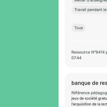
Métier d'enseigne
Travail pendant le
Tous
Ressource N°8414 pa
07:44
banque de ress
Référence pédagog
jeux de société grat
l’acquisition de la l