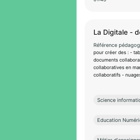
La Digitale - 
Référence pédagog
pour créer des : - tab
documents collaborat
collaboratives en m
collaboratifs - nuage
Science informati
Education Numér