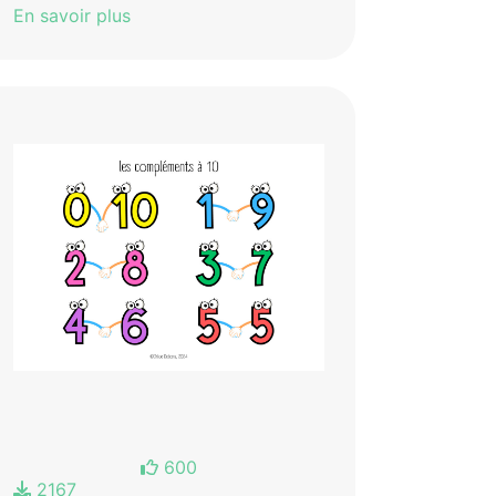
En savoir plus
600
2167