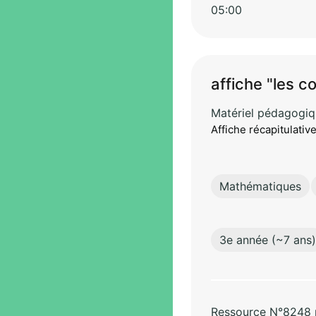
05:00
affiche "les 
Matériel pédagogi
Affiche récapitulati
Mathématiques
3e année (~7 ans)
Ressource N°8248 pa