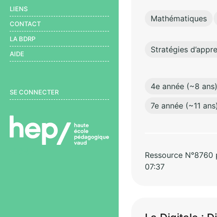
LIENS
Mathématiques
CONTACT
LA BDRP
Stratégies d’appr
AIDE
4e année (~8 ans
User menu
SE CONNECTER
7e année (~11 ans
BDRP
Ressource N°8760 pa
07:37