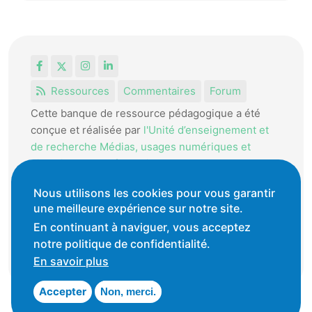
Facebook
X
Instagram
LinkedIn
Ressources
Commentaires
Forum
Cette banque de ressource pédagogique a été
conçue et réalisée par
l'Unité d’enseignement et
de recherche Médias, usages numériques et
didactique de l’Informatique.
La HEP-VD met cet outil à disposition des
Nous utilisons les cookies pour vous garantir
enseignantes et enseignants vaudois pour
une meilleure expérience sur notre site.
favoriser l'échange de ressources pédagogiques.
En continuant à naviguer, vous acceptez
notre politique de confidentialité.
Conditions générales d'utilisation
En savoir plus
Accepter
Non, merci.