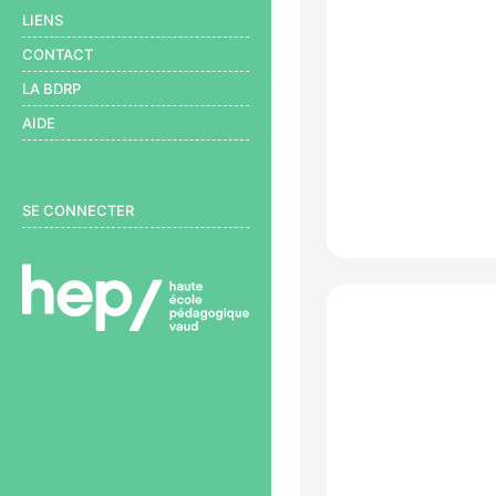
LIENS
CONTACT
LA BDRP
AIDE
User menu
SE CONNECTER
BDRP