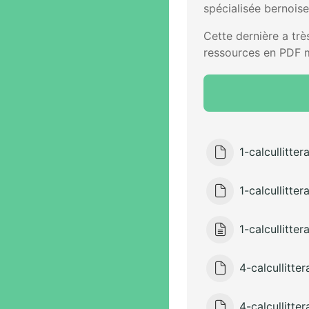
spécialisée bernois
Cette dernière a tr
ressources en PDF 
1-calcullitter
1-calcullitter
1-calcullittera
4-calcullitter
4-calcullitter