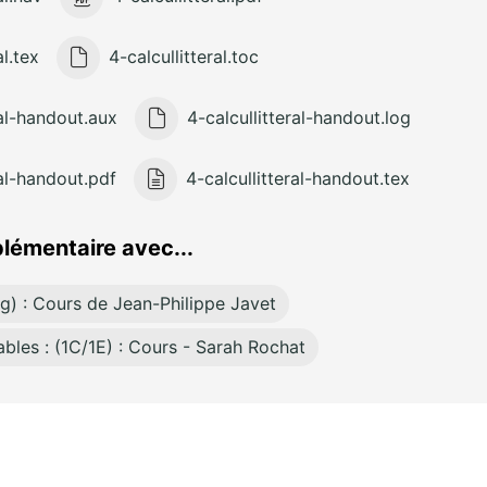
al.tex
4-calcullitteral.toc
ral-handout.aux
4-calcullitteral-handout.log
ral-handout.pdf
4-calcullitteral-handout.tex
lémentaire avec...
Ecg) : Cours de Jean-Philippe Javet
bles : (1C/1E) : Cours - Sarah Rochat