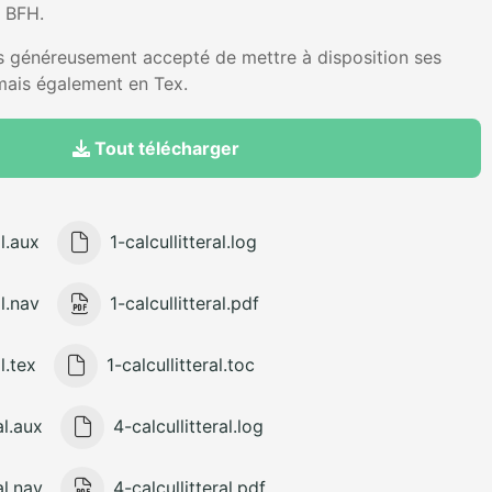
e BFH.
ès généreusement accepté de mettre à disposition ses
mais également en Tex.
Tout télécharger
al.aux
1-calcullitteral.log
al.nav
1-calcullitteral.pdf
l.tex
1-calcullitteral.toc
al.aux
4-calcullitteral.log
al.nav
4-calcullitteral.pdf