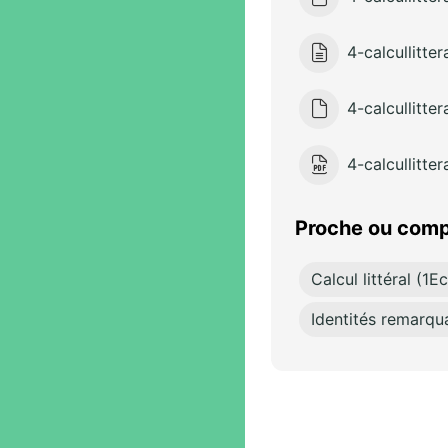
4-calcullitter
4-calcullitte
4-calcullitte
Proche ou comp
Calcul littéral (1
Identités remarqua