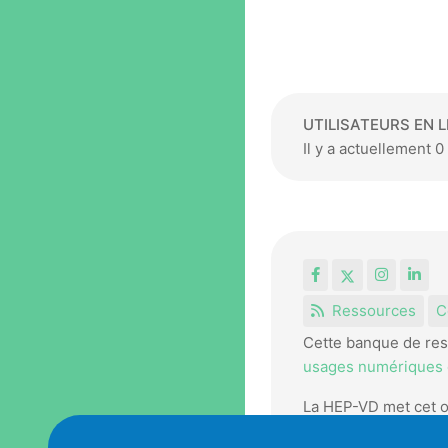
UTILISATEURS EN L
Il y a actuellement 0 
Facebook
X
Instagr
Lin
Ressources
C
Cette banque de res
usages numériques e
La HEP-VD met cet o
pédagogiques.