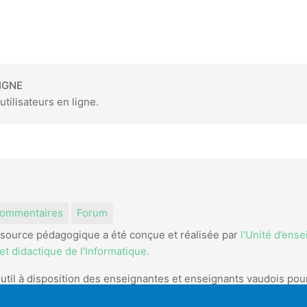
IGNE
utilisateurs en ligne.
am
kedIn
ommentaires
Forum
source pédagogique a été conçue et réalisée par
l'Unité d’ens
t didactique de l’Informatique.
util à disposition des enseignantes et enseignants vaudois pou