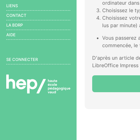
ordinateur dans 
LIENS
Choisissez le ty
CONTACT
Choisissez votre
lus par minute)
LA BDRP
AIDE
Vous passerez al
commencée, le t
User menu
D'après un article 
SE CONNECTER
LibreOffice Impress 
BDRP