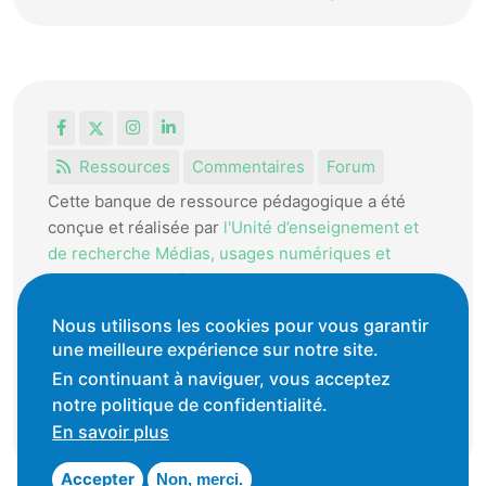
Facebook
X
Instagram
LinkedIn
Ressources
Commentaires
Forum
Cette banque de ressource pédagogique a été
conçue et réalisée par
l'Unité d’enseignement et
de recherche Médias, usages numériques et
didactique de l’Informatique.
La HEP-VD met cet outil à disposition des
Nous utilisons les cookies pour vous garantir
enseignantes et enseignants vaudois pour
une meilleure expérience sur notre site.
favoriser l'échange de ressources pédagogiques.
En continuant à naviguer, vous acceptez
notre politique de confidentialité.
Conditions générales d'utilisation
En savoir plus
Accepter
Non, merci.