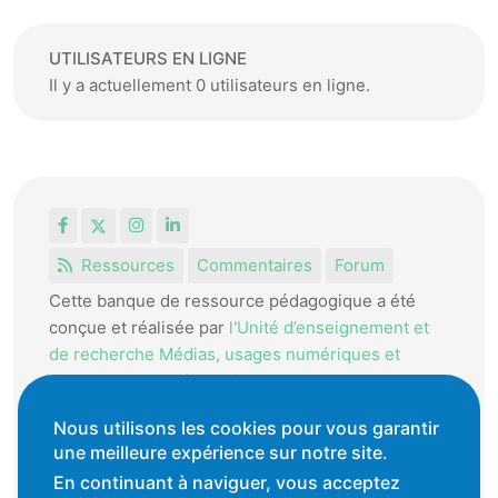
UTILISATEURS EN LIGNE
Il y a actuellement 0 utilisateurs en ligne.
Facebook
X
Instagram
LinkedIn
Ressources
Commentaires
Forum
Cette banque de ressource pédagogique a été
conçue et réalisée par
l'Unité d’enseignement et
de recherche Médias, usages numériques et
didactique de l’Informatique.
La HEP-VD met cet outil à disposition des
Nous utilisons les cookies pour vous garantir
enseignantes et enseignants vaudois pour
une meilleure expérience sur notre site.
favoriser l'échange de ressources pédagogiques.
En continuant à naviguer, vous acceptez