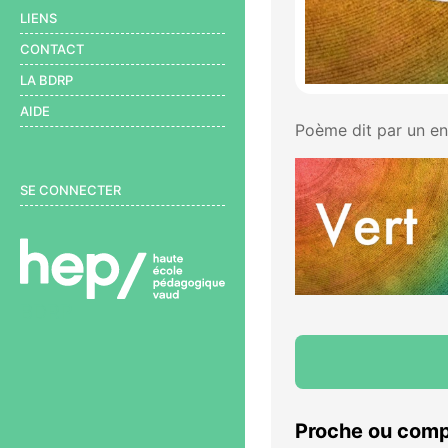
LIENS
CONTACT
LA BDRP
AIDE
Poème dit par un en
User menu
SE CONNECTER
BDRP
Proche ou comp