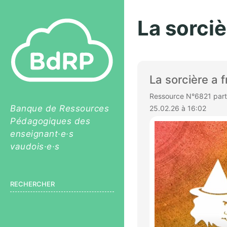
La sorciè
La sorcière a f
Ressource N°6821 parta
Banque de Ressources
25.02.26 à 16:02
Pédagogiques des
enseignant·e·s
vaudois·e·s
RECHERCHER