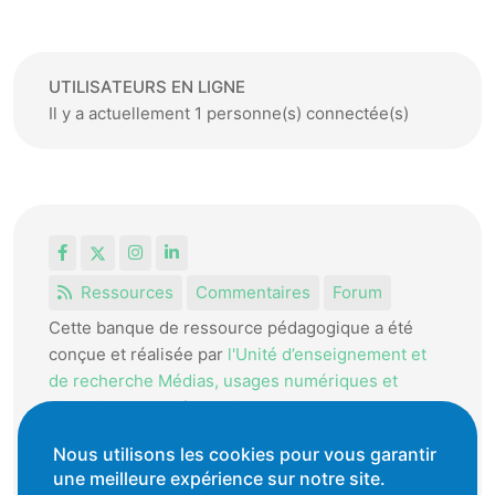
UTILISATEURS EN LIGNE
Il y a actuellement 1 personne(s) connectée(s)
Facebook
X
Instagram
LinkedIn
Ressources
Commentaires
Forum
Cette banque de ressource pédagogique a été
conçue et réalisée par
l'Unité d’enseignement et
de recherche Médias, usages numériques et
didactique de l’Informatique.
La HEP-VD met cet outil à disposition des
Nous utilisons les cookies pour vous garantir
enseignantes et enseignants vaudois pour
une meilleure expérience sur notre site.