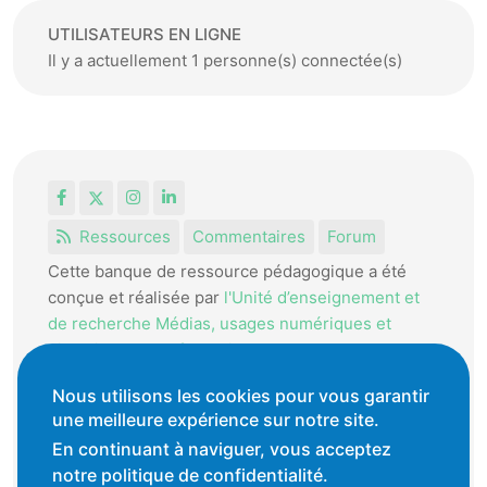
UTILISATEURS EN LIGNE
Il y a actuellement 1 personne(s) connectée(s)
Facebook
X
Instagram
LinkedIn
Ressources
Commentaires
Forum
Cette banque de ressource pédagogique a été
conçue et réalisée par
l'Unité d’enseignement et
de recherche Médias, usages numériques et
didactique de l’Informatique.
La HEP-VD met cet outil à disposition des
Nous utilisons les cookies pour vous garantir
enseignantes et enseignants vaudois pour
une meilleure expérience sur notre site.
favoriser l'échange de ressources pédagogiques.
En continuant à naviguer, vous acceptez
notre politique de confidentialité.