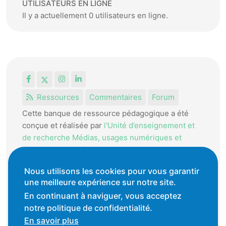
UTILISATEURS EN LIGNE
Il y a actuellement 0 utilisateurs en ligne.
Facebook
X
Instagram
LinkedIn
Ressources
Commentaires
Forum
Cette banque de ressource pédagogique a été
conçue et réalisée par
l'Unité d’enseignement et
de recherche Médias, usages numériques et
didactique de l’Informatique.
La HEP-VD met cet outil à disposition des
Nous utilisons les cookies pour vous garantir
une meilleure expérience sur notre site.
enseignantes et enseignants vaudois pour
favoriser l'échange de ressources pédagogiques.
En continuant à naviguer, vous acceptez
notre politique de confidentialité.
Conditions générales d'utilisation
En savoir plus