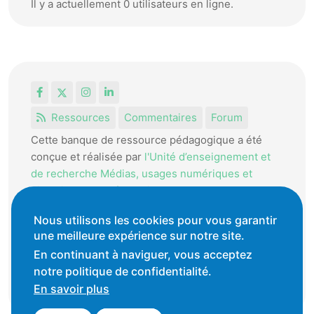
Il y a actuellement 0 utilisateurs en ligne.
Facebook
X
Instagram
LinkedIn
Ressources
Commentaires
Forum
Cette banque de ressource pédagogique a été
conçue et réalisée par
l'Unité d’enseignement et
de recherche Médias, usages numériques et
didactique de l’Informatique.
La HEP-VD met cet outil à disposition des
Nous utilisons les cookies pour vous garantir
enseignantes et enseignants vaudois pour
une meilleure expérience sur notre site.
favoriser l'échange de ressources pédagogiques.
En continuant à naviguer, vous acceptez
notre politique de confidentialité.
Conditions générales d'utilisation
En savoir plus