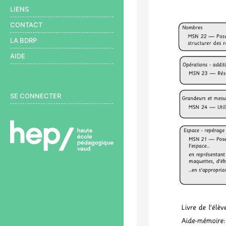
LIENS
CONTACT
LA BDRP
AIDE
User menu
SE CONNECTER
BDRP