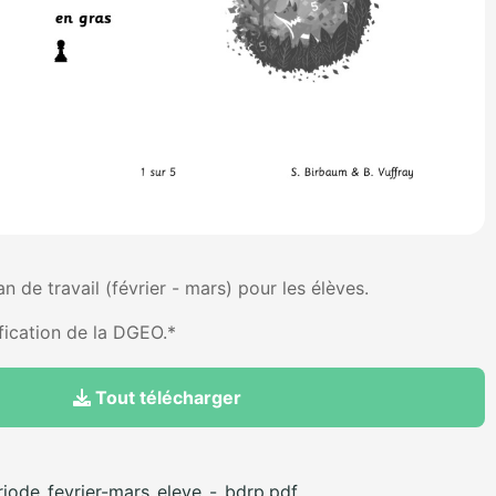
an de travail (février - mars) pour les élèves.
ification de la DGEO.*
Tout télécharger
iode_fevrier-mars_eleve_-_bdrp.pdf