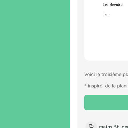
Voici le troisième pl
* inspiré de la plan
maths_5h_per