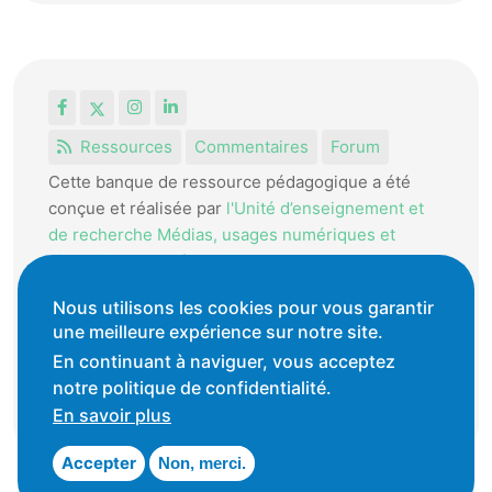
Facebook
X
Instagram
LinkedIn
Ressources
Commentaires
Forum
Cette banque de ressource pédagogique a été
conçue et réalisée par
l'Unité d’enseignement et
de recherche Médias, usages numériques et
didactique de l’Informatique.
La HEP-VD met cet outil à disposition des
Nous utilisons les cookies pour vous garantir
une meilleure expérience sur notre site.
enseignantes et enseignants vaudois pour
favoriser l'échange de ressources pédagogiques.
En continuant à naviguer, vous acceptez
notre politique de confidentialité.
Conditions générales d'utilisation
En savoir plus
Accepter
Non, merci.