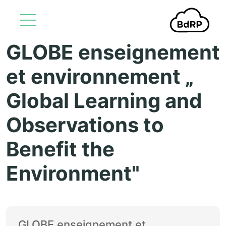
GLOBE enseignement
Aller au contenu principal
et environnement „
Global Learning and
Observations to
Benefit the
Environment"
GLOBE enseignement et