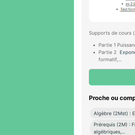
Supports de cours 
Partie 1 Puissanc
Partie 2
Expone
formatif,...
Proche ou comp
Algèbre (2Mst) : 
Prérequis (2M) : F
algébriques,...