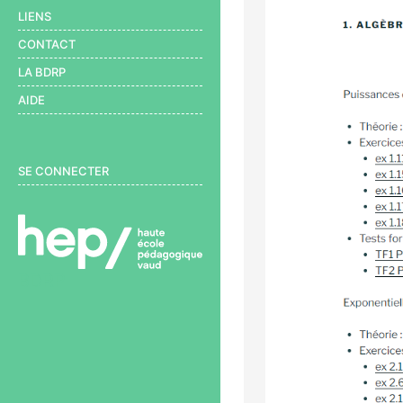
LIENS
CONTACT
LA BDRP
AIDE
User menu
SE CONNECTER
BDRP