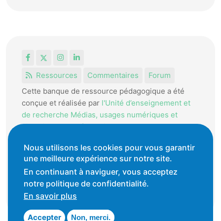
Facebook
X
Instagram
LinkedIn
Ressources
Commentaires
Forum
Cette banque de ressource pédagogique a été
conçue et réalisée par
l'Unité d’enseignement et
de recherche Médias, usages numériques et
didactique de l’Informatique.
La HEP-VD met cet outil à disposition des
Nous utilisons les cookies pour vous garantir
enseignantes et enseignants vaudois pour
une meilleure expérience sur notre site.
favoriser l'échange de ressources pédagogiques.
En continuant à naviguer, vous acceptez
notre politique de confidentialité.
Conditions générales d'utilisation
En savoir plus
Accepter
Non, merci.