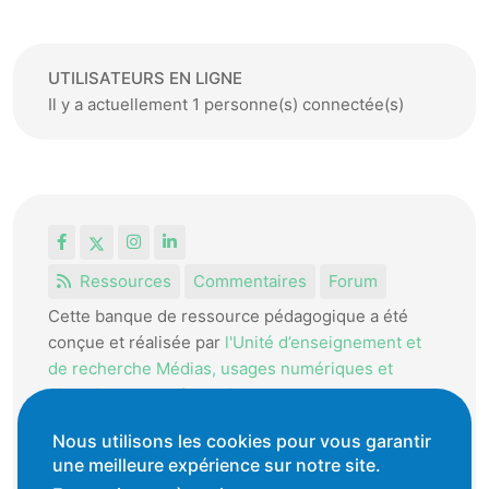
UTILISATEURS EN LIGNE
Il y a actuellement 1 personne(s) connectée(s)
Facebook
X
Instagram
LinkedIn
Ressources
Commentaires
Forum
Cette banque de ressource pédagogique a été
conçue et réalisée par
l'Unité d’enseignement et
de recherche Médias, usages numériques et
didactique de l’Informatique.
La HEP-VD met cet outil à disposition des
Nous utilisons les cookies pour vous garantir
une meilleure expérience sur notre site.
enseignantes et enseignants vaudois pour