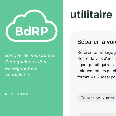
utilitaire
Séparer la vo
Référence pédagog
Banque de Ressources
Retirer la voix d’une
Pédagogiques des
ligne gratuit qui va 
enseignant·e·s
uniquement les parol
vaudois·e·s
format MP3. Idéal pou
RECHERCHER
Education Numér