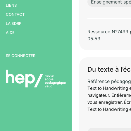
Enseignement spéc
LIENS
CONTACT
LA BDRP
Ressource N°7499 pa
AIDE
05:53
User menu
SE CONNECTER
Du texte à l’é
Référence pédagog
Text to Handwriting e
BDRP
navigateur. Entièreme
vous enregistrer. Écr
Text to Handwriting e