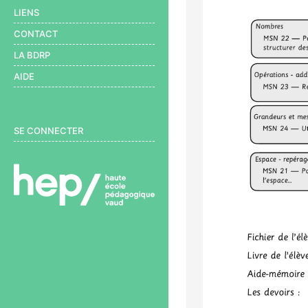
LIENS
CONTACT
LA BDRP
AIDE
User menu
SE CONNECTER
BDRP